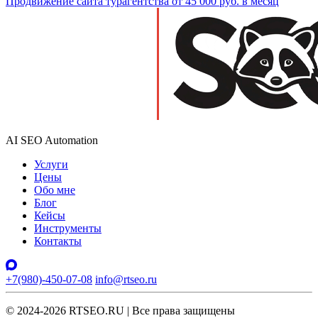
Продвижение сайта турагентства от 45 000 руб. в месяц
AI SEO Automation
Услуги
Цены
Обо мне
Блог
Кейсы
Инструменты
Контакты
+7(980)-450-07-08
info@rtseo.ru
© 2024-2026 RTSEO.RU | Все права защищены