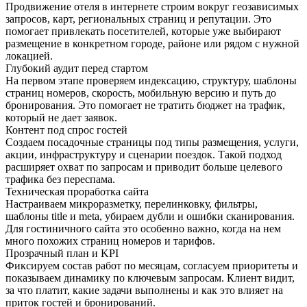
Продвижение отеля в интернете строим вокруг геозависимых
запросов, карт, региональных страниц и репутации. Это
помогает привлекать посетителей, которые уже выбирают
размещение в конкретном городе, районе или рядом с нужной
локацией.
Глубокий аудит перед стартом
На первом этапе проверяем индексацию, структуру, шаблоны
страниц номеров, скорость, мобильную версию и путь до
бронирования. Это помогает не тратить бюджет на трафик,
который не дает заявок.
Контент под спрос гостей
Создаем посадочные страницы под типы размещения, услуги,
акции, инфраструктуру и сценарии поездок. Такой подход
расширяет охват по запросам и приводит больше целевого
трафика без переспама.
Техническая проработка сайта
Настраиваем микроразметку, перелинковку, фильтры,
шаблоны title и meta, убираем дубли и ошибки сканирования.
Для гостиничного сайта это особенно важно, когда на нем
много похожих страниц номеров и тарифов.
Прозрачный план и KPI
Фиксируем состав работ по месяцам, согласуем приоритеты и
показываем динамику по ключевым запросам. Клиент видит,
за что платит, какие задачи выполнены и как это влияет на
приток гостей и бронирований.